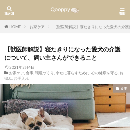
カテゴリー
HOME
お家ケア
【獣医師解説】寝たきりになった愛犬の介護
【獣医師解説】寝たきりになった愛犬の介護
タグ
について、飼い主さんができること
腫瘍
ガン
2021年2月4日
お家ケア
,
食事
,
環境づくり
,
幸せに暮らすために
,
心の健康を守る
,
お
検索
悩み
,
お手入れ
食事