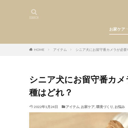
お家ケア
食事
環境づく
お悩み
ヘルスケ
お手入れ
HOME
アイテム
シニア犬にお留守番カメラが必要
シニア犬にお留守番カメ
種はどれ？
2022年1月24日
アイテム
,
お家ケア
,
環境づくり
,
お悩み