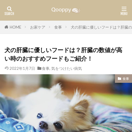
カテゴリー
HOME
お家ケア
食事
犬の肝臓に優しいフードは？肝臓の
犬の肝臓に優しいフードは？肝臓の数値が高
タグ
い時のおすすめフードもご紹介！
腫瘍
ガン
2022年1月7日
食事
,
気をつけたい病気
検索
食事