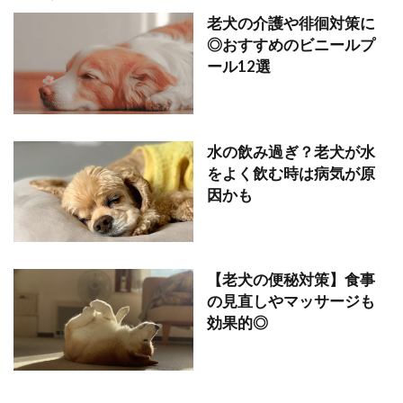
老犬の介護や徘徊対策に
◎おすすめのビニールプ
ール12選
水の飲み過ぎ？老犬が水
をよく飲む時は病気が原
因かも
【老犬の便秘対策】食事
の見直しやマッサージも
効果的◎