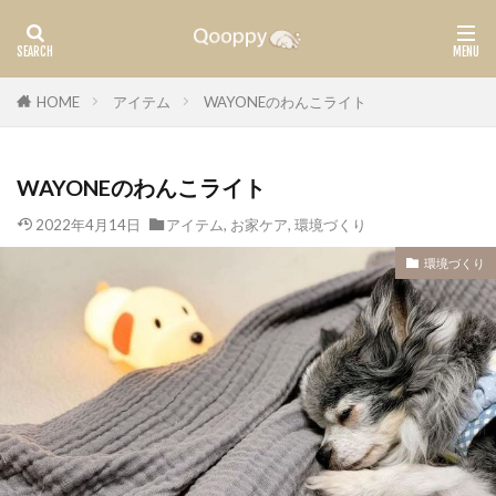
カテゴリー
HOME
アイテム
WAYONEのわんこライト
WAYONEのわんこライト
タグ
腫瘍
ガン
2022年4月14日
アイテム
,
お家ケア
,
環境づくり
環境づくり
検索