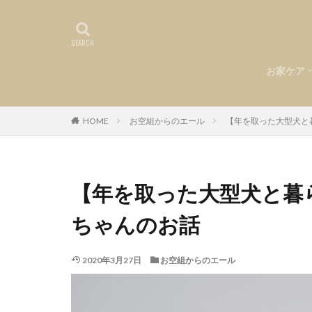
お家ケア
食事
環境づく
お悩み
ヘルスケ
お手入れ
HOME
お空組からのエール
【年を取った大型犬と
【年を取った大型犬と暮
ちゃんのお話
2020年3月27日
お空組からのエール