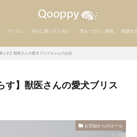
検索
アイテム
幸せに暮らすために
気をつけたい病気
保護犬
り
ア
考えるべきこと
心の健康を守る
後悔のないお別れを
暮らす】獣医さんの愛犬ブリスちゃんのお話
らす】獣医さんの愛犬ブリス
お空組からのエール