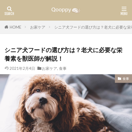
カテゴリー
HOME
お家ケア
シニア犬フードの選び方は？老犬に必要な栄
シニア犬フードの選び方は？老犬に必要な栄
タグ
養素を獣医師が解説！
腫瘍
ガン
2021年2月4日
お家ケア
,
食事
検索
食事