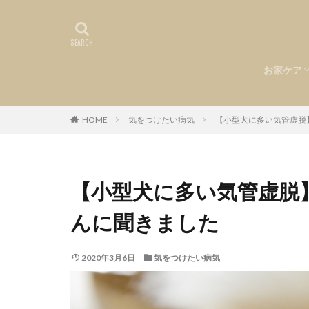
お家ケア
食事
環境づく
お悩み
ヘルスケ
お手入れ
HOME
気をつけたい病気
【小型犬に多い気管虚脱
【小型犬に多い気管虚脱
んに聞きました
2020年3月6日
気をつけたい病気