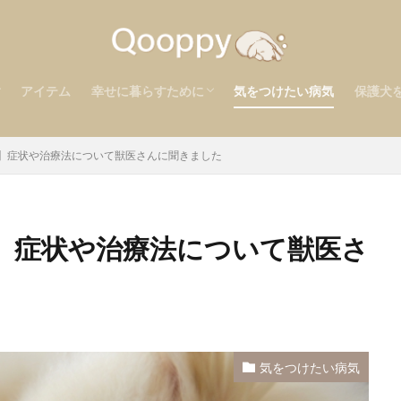
検索
アイテム
幸せに暮らすために
気をつけたい病気
保護犬
り
ア
考えるべきこと
心の健康を守る
後悔のないお別れを
】症状や治療法について獣医さんに聞きました
】症状や治療法について獣医さ
気をつけたい病気